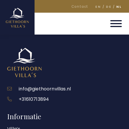
Contact
EN
DE
NL
info@giethoornvillas.nl
+31610713894
Informatie
Villa’s